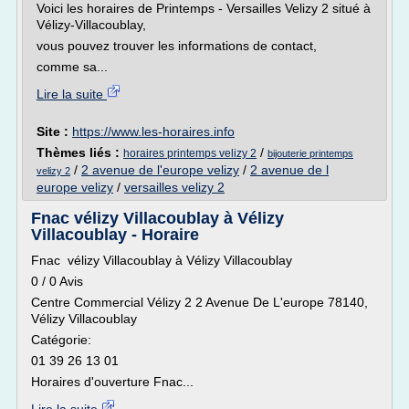
Voici les horaires de Printemps - Versailles Velizy 2 situé à
Vélizy-Villacoublay,
vous pouvez trouver les informations de contact,
comme sa...
Lire la suite
Site :
https://www.les-horaires.info
Thèmes liés :
/
horaires printemps velizy 2
bijouterie printemps
/
2 avenue de l'europe velizy
/
2 avenue de l
velizy 2
europe velizy
/
versailles velizy 2
Fnac vélizy Villacoublay à Vélizy
Villacoublay - Horaire
Fnac vélizy Villacoublay à Vélizy Villacoublay
0 / 0 Avis
Centre Commercial Vélizy 2 2 Avenue De L'europe 78140,
Vélizy Villacoublay
Catégorie:
01 39 26 13 01
Horaires d'ouverture Fnac...