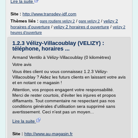
Lire la suite
Site :
http://www.transdev-idf.com
Thèmes liés :
/
/
velizy 2
gare routiere velizy 2
gare velizy 2
horaires d'ouverture
/
velizy 2 horaires d ouverture
/
velizy 2
heures d'ouverture
1.2.3 Vélizy-Villacoublay (VELIZY) :
téléphone, horaires ...
Armand Ventilo à Vélizy-Villacoublay (0 kilomètres)
Votre avis
Vous êtes client ou vous connaissez 1.2.3 Vélizy-
Villacoublay ? Aidez les futurs clients en laissant votre avis
et en notant ce magasin !
Attention, vos propos engagent votre responsabilité.
Merci de rester courtois, d'éviter les injures et propos
diffamants. Tout commentaire ne respectant pas nos
conditions générales d'utilisation sera supprimé sans
avertissement. Ceci n'est pas un moyen...
Lire la suite
Site :
http://www.au-magasin.fr