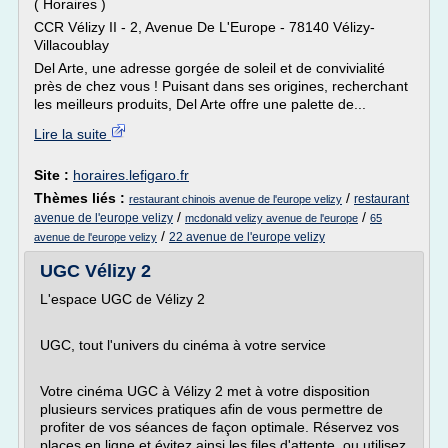
( Horaires )
CCR Vélizy II - 2, Avenue De L'Europe - 78140 Vélizy-
Villacoublay
Del Arte, une adresse gorgée de soleil et de convivialité
près de chez vous ! Puisant dans ses origines, recherchant
les meilleurs produits, Del Arte offre une palette de...
Lire la suite
Site :
horaires.lefigaro.fr
Thèmes liés :
/
restaurant
restaurant chinois avenue de l'europe velizy
/
/
avenue de l'europe velizy
mcdonald velizy avenue de l'europe
65
/
22 avenue de l'europe velizy
avenue de l'europe velizy
UGC Vélizy 2
L'espace UGC de Vélizy 2
UGC, tout l'univers du cinéma à votre service
Votre cinéma UGC à Vélizy 2 met à votre disposition
plusieurs services pratiques afin de vous permettre de
profiter de vos séances de façon optimale. Réservez vos
places en ligne et évitez ainsi les files d'attente, ou utilisez