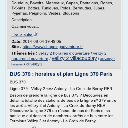
Doudous, Bavoirs, Manteaux, Capes, Pantalons, Robes,
T-Shirts, Bottes, Tuniques, Polos, Bermudas, Jupes,
Pyjamas, Peignoirs, Vestes, Blousons
Description
Catimini vous...
Lire la suite
Date:
2014-08-04 19:49:05
Site :
https://www.shoppingadventure.fr
Thèmes liés :
velizy 2 horaires d'ouverture
/
velizy 2
velizy 2 villacoublay
horaires d ouverture
/
/
cc velizy 2
/
cc velizy 2
horaires
BUS 379 : horaires et plan Ligne 379 Paris
BUS 379
Ligne 379 : Vélizy 2 <=> Antony - La Croix de Berny RER
Besoin de prendre la ligne de bus 379 ? Découvrez en
détail la totalité des stations de bus de la ligne nº 379 entre
les arrêts Vélizy 2 et Antony - La Croix de Berny RER.
Découvrez la ligne 379 du réseau de bus de Paris et sa
banlieue qui dessert de nombreux arrêts de bus entre les
Terminus Vélizy 2 et Antony - La Croix de Berny...