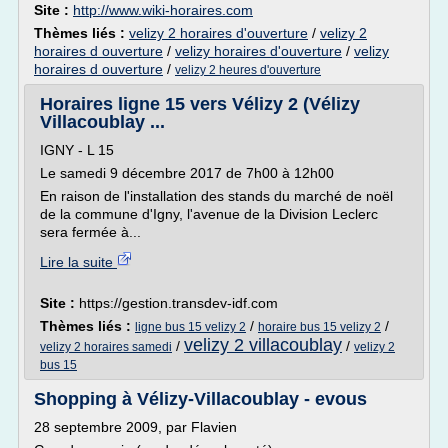
Site :
http://www.wiki-horaires.com
Thèmes liés :
velizy 2 horaires d'ouverture
/
velizy 2
horaires d ouverture
/
velizy horaires d'ouverture
/
velizy
horaires d ouverture
/
velizy 2 heures d'ouverture
Horaires ligne 15 vers Vélizy 2 (Vélizy
Villacoublay ...
IGNY - L 15
Le samedi 9 décembre 2017 de 7h00 à 12h00
En raison de l'installation des stands du marché de noël
de la commune d'Igny, l'avenue de la Division Leclerc
sera fermée à...
Lire la suite
Site :
https://gestion.transdev-idf.com
Thèmes liés :
/
/
ligne bus 15 velizy 2
horaire bus 15 velizy 2
velizy 2 villacoublay
/
/
velizy 2 horaires samedi
velizy 2
bus 15
Shopping à Vélizy-Villacoublay - evous
28 septembre 2009, par Flavien