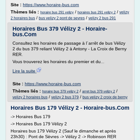
Site :
https://www.horaire-bus.com
Thèmes liés :
/
/
velizy
horaire bus 291 velizy
horaires bus 291 velizy 2
/
/
2 horaires bus
bus velizy 2 pont de sevres
velizy 2 bus 291
Horaires Bus 379 Vélizy 2 - Horaire-
bus.Com
Consultez les horaires de passage à l´arrêt de bus Vélizy
2 du bus 379 reliant Vélizy 2 à Antony - La Croix de Berny
RER.
Vous trouverez les horaires du premier et du...
Lire la suite
Site :
https://www.horaire-bus.com
Thèmes liés :
/
/
horaire bus 379 velizy 2
arret bus 379 velizy 2
/
/
velizy 2 horaires bus
velizy 2 bus 379
bus velizy 2 croix de berny
Horaires Bus 179 Vélizy 2 - Horaire-bus.Com
-> Horaires Bus 179
-> Horaires Bus 179 Vélizy 2
Horaires bus 179 Vélizy 2 (Sauf le dimanche et après
23h30) : Pont de Sèvres -> Vélizy 2 -> Robinson RER