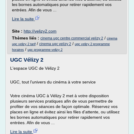
les bornes automatiques pour retirer rapidement vos
entrées. Afin de vous ...
Lire la suite
Site :
http://velizy2.com
Thèmes liés :
/
cinema ugc centre commercial velizy 2
cinema
/
/
cinema ugc velizy 2
ugc velizy 2 tarif
ugc velizy 2 programme
/
horaires
ugc programme velizy 2
UGC Vélizy 2
L'espace UGC de Vélizy 2
UGC, tout l'univers du cinéma à votre service
Votre cinéma UGC à Vélizy 2 met à votre disposition
plusieurs services pratiques afin de vous permettre de
profiter de vos séances de façon optimale. Réservez vos
places en ligne et évitez ainsi les files d'attente, ou utilisez
les bornes automatiques pour retirer rapidement vos
entrées. Afin de vous ...
Lire la suite