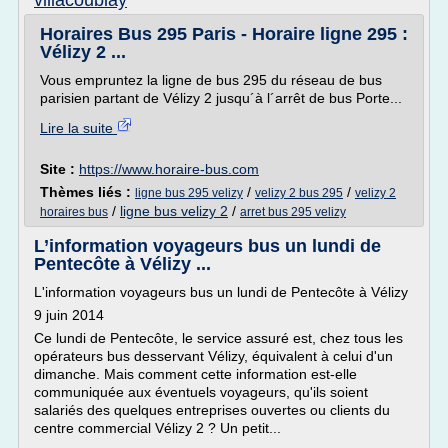
villacoublay
Horaires Bus 295 Paris - Horaire ligne 295 :
Vélizy 2 ...
Vous empruntez la ligne de bus 295 du réseau de bus
parisien partant de Vélizy 2 jusqu´à l´arrêt de bus Porte...
Lire la suite
Site :
https://www.horaire-bus.com
Thèmes liés :
/
/
ligne bus 295 velizy
velizy 2 bus 295
velizy 2
/
ligne bus velizy 2
/
horaires bus
arret bus 295 velizy
L’information voyageurs bus un lundi de
Pentecôte à Vélizy ...
L'information voyageurs bus un lundi de Pentecôte à Vélizy
9 juin 2014
Ce lundi de Pentecôte, le service assuré est, chez tous les
opérateurs bus desservant Vélizy, équivalent à celui d'un
dimanche. Mais comment cette information est-elle
communiquée aux éventuels voyageurs, qu'ils soient
salariés des quelques entreprises ouvertes ou clients du
centre commercial Vélizy 2 ? Un petit...