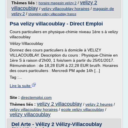
velizy 2
Thèmes liés :
/
horaire magasin velizy 2
villacoublay
/
velizy villacoublay horaires
/
magasin de
velizy 2
/
shopping velizy villacoublay france
Psa velizy villacoublay - Direct Emploi
Cours particuliers en physique-chimie niveau 1ère s à velizy
villacoublay
Vélizy-Villacoublay
Donnez des cours particuliers à domicile à VELIZY
VILLACOUBLAY. Description du cours : Physique-Chimie en
1ère S à raison d'2h00, 1 fois/sem à partir du 25/01/2017.
Rémunération : de 18,28 EUR à 22,28 EUR brut/h. Horaires
des cours particuliers : Mercredi PM apde 14h [...]
Tag :...
Lire la suite
Site :
directemploi.com
velizy 2 villacoublay
Thèmes liés :
/
velizy 2 heures
/
velizy villacoublay horaires
/
ecole velizy villacoublay
/
velizy villacoublay
Del Arte - Vélizy 2 Vélizy-Villacoublay