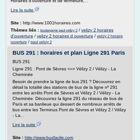
Horaires d'ouverture et de fermeture,...
Lire la suite
Site :
http://www.1001horaires.com
Thèmes liés :
/
velizy 2 horaires
boulangerie paul velizy 2
d'ouverture
/
velizy 2 horaires d ouverture
/
velizy 2 horaire
/
ouverture
paul velizy 2
BUS 291 : horaires et plan Ligne 291 Paris
BUS 291
Ligne 291 : Pont de Sèvres <=> Vélizy 2 / Vélizy - La
Cheminée
Besoin de prendre la ligne de bus 291 ? Découvrez en
détail la totalité des stations de bus de la ligne nº 291
entre les arrêts Pont de Sèvres et Vélizy 2 / Vélizy - La
Cheminée. Découvrez la ligne 291 du réseau de bus de
Paris et sa banlieue qui dessert de nombreux arrêts de
bus entre les Terminus Pont de Sèvres et Vélizy 2 / Vélizy
- La...
Lire la suite
Site :
http://www.busfacile.com