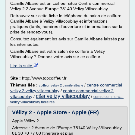
Camille Albane est un coiffeur situé Centre commercial
Velizy 2 2 Avenue Europe 78140 Velizy Villacoublay.
Retrouvez sur cette fiche le téléphone du salon de coiffure
Camille Albane à Velizy Villacoublay et informations
pratiques (tarifs, horaires d'ouverture et informations sur la
prise de rendez-vous).
Consultez également les avis sur Camille Albane laissés par
les internautes.
Camille Albane est votre salon de coiffure à Velizy
Villacoublay ? Donnez votre avis sur ce coiffeur...
Lire la suite
Site :
http://www.topcoiffeur.fr
Thèmes liés :
/
centre commercial
coiffeur velizy 2 camille albane
velizy 2 velizy villacoublay
/
centre commercial velizy 2
c&a velizy villacoublay
villacoublay
/
/
centre commercial
velizy villacoublay horaires
Vélizy 2 - Apple Store - Apple (FR)
Apple Vélizy 2
Adresse : 2 Avenue de l'Europe 78140 Vélizy-Villacoublay
01 30 70 77 00 Itinéraire et plan