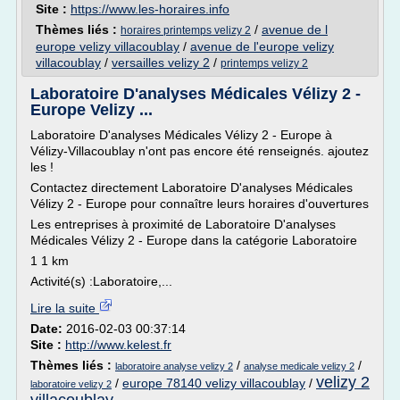
Site :
https://www.les-horaires.info
Thèmes liés :
/
avenue de l
horaires printemps velizy 2
europe velizy villacoublay
/
avenue de l'europe velizy
villacoublay
/
versailles velizy 2
/
printemps velizy 2
Laboratoire D'analyses Médicales Vélizy 2 -
Europe Velizy ...
Laboratoire D'analyses Médicales Vélizy 2 - Europe à
Vélizy-Villacoublay n'ont pas encore été renseignés. ajoutez
les !
Contactez directement Laboratoire D'analyses Médicales
Vélizy 2 - Europe pour connaître leurs horaires d'ouvertures
Les entreprises à proximité de Laboratoire D'analyses
Médicales Vélizy 2 - Europe dans la catégorie Laboratoire
1 1 km
Activité(s) :Laboratoire,...
Lire la suite
Date:
2016-02-03 00:37:14
Site :
http://www.kelest.fr
Thèmes liés :
/
/
laboratoire analyse velizy 2
analyse medicale velizy 2
velizy 2
/
europe 78140 velizy villacoublay
/
laboratoire velizy 2