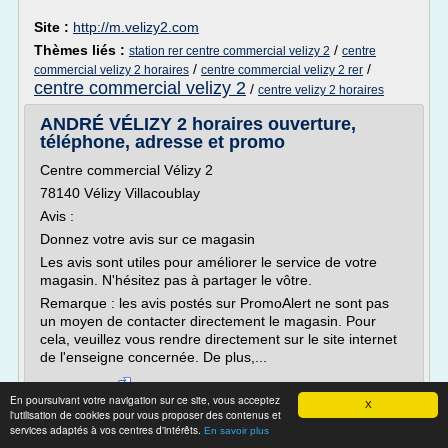
Site :
http://m.velizy2.com
Thèmes liés :
/
station rer centre commercial velizy 2
centre
/
/
commercial velizy 2 horaires
centre commercial velizy 2 rer
centre commercial velizy 2
/
centre velizy 2 horaires
ANDRÉ VÉLIZY 2 horaires ouverture,
téléphone, adresse et promo
Centre commercial Vélizy 2
78140 Vélizy Villacoublay
Avis :
Donnez votre avis sur ce magasin
Les avis sont utiles pour améliorer le service de votre
magasin. N'hésitez pas à partager le vôtre.
Remarque : les avis postés sur PromoAlert ne sont pas
un moyen de contacter directement le magasin. Pour
cela, veuillez vous rendre directement sur le site internet
de l'enseigne concernée. De plus,...
Lire la suite
En poursuivant votre navigation sur ce site, vous acceptez
X
l'utilisation de cookies pour vous proposer des contenus et
Site :
http://www.promoalert.com
services adaptés à vos centres d'intérêts.
En savoir plus