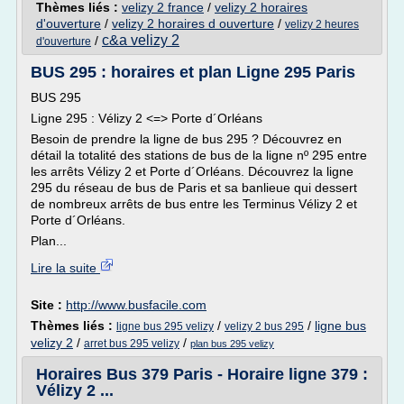
Thèmes liés :
velizy 2 france
/
velizy 2 horaires
d'ouverture
/
velizy 2 horaires d ouverture
/
velizy 2 heures
c&a velizy 2
/
d'ouverture
BUS 295 : horaires et plan Ligne 295 Paris
BUS 295
Ligne 295 : Vélizy 2 <=> Porte d´Orléans
Besoin de prendre la ligne de bus 295 ? Découvrez en
détail la totalité des stations de bus de la ligne nº 295 entre
les arrêts Vélizy 2 et Porte d´Orléans. Découvrez la ligne
295 du réseau de bus de Paris et sa banlieue qui dessert
de nombreux arrêts de bus entre les Terminus Vélizy 2 et
Porte d´Orléans.
Plan...
Lire la suite
Site :
http://www.busfacile.com
Thèmes liés :
/
/
ligne bus
ligne bus 295 velizy
velizy 2 bus 295
velizy 2
/
/
arret bus 295 velizy
plan bus 295 velizy
Horaires Bus 379 Paris - Horaire ligne 379 :
Vélizy 2 ...