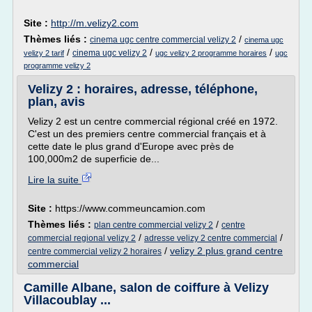
Site :
http://m.velizy2.com
Thèmes liés :
/
cinema ugc centre commercial velizy 2
cinema ugc
/
/
/
cinema ugc velizy 2
velizy 2 tarif
ugc velizy 2 programme horaires
ugc
programme velizy 2
Velizy 2 : horaires, adresse, téléphone,
plan, avis
Velizy 2 est un centre commercial régional créé en 1972.
C'est un des premiers centre commercial français et à
cette date le plus grand d'Europe avec près de
100,000m2 de superficie de...
Lire la suite
Site :
https://www.commeuncamion.com
Thèmes liés :
/
plan centre commercial velizy 2
centre
/
/
commercial regional velizy 2
adresse velizy 2 centre commercial
/
velizy 2 plus grand centre
centre commercial velizy 2 horaires
commercial
Camille Albane, salon de coiffure à Velizy
Villacoublay ...