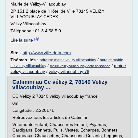
Mairie de Vélizy-Villacoublay
BP 151 2 place de l'Hôtel de Ville 78145 VELIZY
VILLACOUBLAY CEDEX
Vélizy Villacoublay
Téléphone : 01 3 4 58 5 0 ...
Lire la suite
Site :
http://www.ville-data.com
Thèmes liés :
/
adresse mairie velizy villacoublay
horaire mairie
/
/
mairie
de velizy villacoublay
mairie velizy villacoublay acte naissance
velizy villacoublay
/
velizy villacoublay 78
Catimini au Cc vélizy 2, 78140 Velizy
villacoublay ...
CC Vélizy 2 78140 velizy villacoublay france
0m
Longitude : 2.220171
Retrouvez tous les articles de Catimini
Vêtements Enfant, Chaussures Enfant, Pyjamas,
Cardigans, Bonnets, Pulls, Vestes, Echarpes, Bonnets,
Chapeaux, Chaussettes, Chaussons, Collants, Leggings,