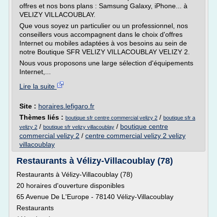
offres et nos bons plans : Samsung Galaxy, iPhone... à
VELIZY VILLACOUBLAY.
Que vous soyez un particulier ou un professionnel, nos
conseillers vous accompagnent dans le choix d'offres
Internet ou mobiles adaptées à vos besoins au sein de
notre Boutique SFR VELIZY VILLACOUBLAY VELIZY 2.
Nous vous proposons une large sélection d'équipements
Internet,...
Lire la suite
Site :
horaires.lefigaro.fr
Thèmes liés :
/
boutique sfr centre commercial velizy 2
boutique sfr a
/
/
boutique centre
velizy 2
boutique sfr velizy villacoublay
commercial velizy 2
/
centre commercial velizy 2 velizy
villacoublay
Restaurants à Vélizy-Villacoublay (78)
Restaurants à Vélizy-Villacoublay (78)
20 horaires d'ouverture disponibles
65 Avenue De L'Europe - 78140 Vélizy-Villacoublay
Restaurants