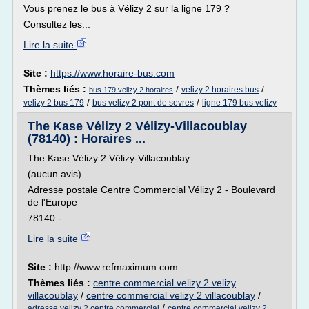
Vous prenez le bus à Vélizy 2 sur la ligne 179 ?
Consultez les...
Lire la suite
Site :
https://www.horaire-bus.com
Thèmes liés :
/
/
velizy 2 horaires bus
bus 179 velizy 2 horaires
/
/
velizy 2 bus 179
bus velizy 2 pont de sevres
ligne 179 bus velizy
The Kase Vélizy 2 Vélizy-Villacoublay
(78140) : Horaires ...
The Kase Vélizy 2 Vélizy-Villacoublay
(aucun avis)
Adresse postale Centre Commercial Vélizy 2 - Boulevard
de l'Europe
78140 -...
Lire la suite
Site :
http://www.refmaximum.com
Thèmes liés :
centre commercial velizy 2 velizy
villacoublay
/
centre commercial velizy 2 villacoublay
/
/
adresse velizy 2 centre commercial
centre commercial velizy 2