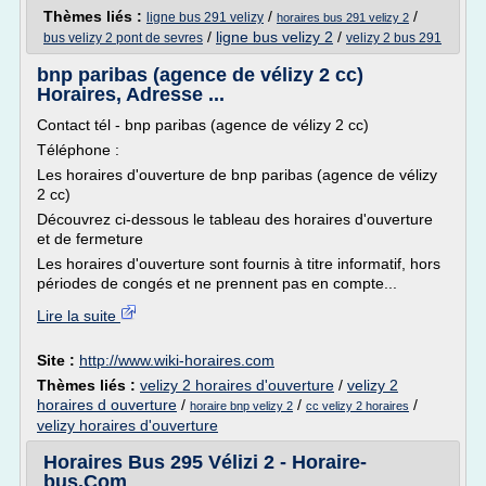
Thèmes liés :
/
/
ligne bus 291 velizy
horaires bus 291 velizy 2
/
ligne bus velizy 2
/
bus velizy 2 pont de sevres
velizy 2 bus 291
bnp paribas (agence de vélizy 2 cc)
Horaires, Adresse ...
Contact tél - bnp paribas (agence de vélizy 2 cc)
Téléphone :
Les horaires d'ouverture de bnp paribas (agence de vélizy
2 cc)
Découvrez ci-dessous le tableau des horaires d'ouverture
et de fermeture
Les horaires d'ouverture sont fournis à titre informatif, hors
périodes de congés et ne prennent pas en compte...
Lire la suite
Site :
http://www.wiki-horaires.com
Thèmes liés :
velizy 2 horaires d'ouverture
/
velizy 2
horaires d ouverture
/
/
/
horaire bnp velizy 2
cc velizy 2 horaires
velizy horaires d'ouverture
Horaires Bus 295 Vélizi 2 - Horaire-
bus.Com