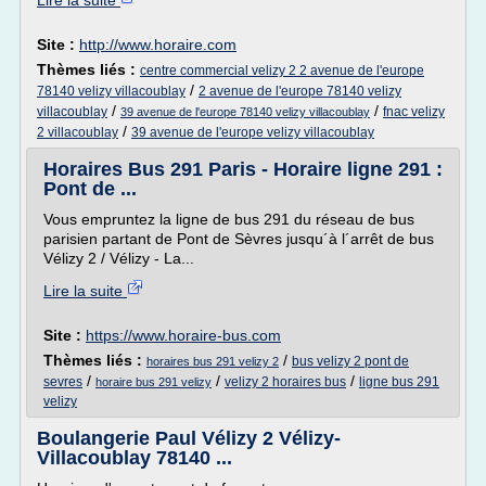
Lire la suite
Site :
http://www.horaire.com
Thèmes liés :
centre commercial velizy 2 2 avenue de l'europe
/
78140 velizy villacoublay
2 avenue de l'europe 78140 velizy
/
/
villacoublay
fnac velizy
39 avenue de l'europe 78140 velizy villacoublay
/
2 villacoublay
39 avenue de l'europe velizy villacoublay
Horaires Bus 291 Paris - Horaire ligne 291 :
Pont de ...
Vous empruntez la ligne de bus 291 du réseau de bus
parisien partant de Pont de Sèvres jusqu´à l´arrêt de bus
Vélizy 2 / Vélizy - La...
Lire la suite
Site :
https://www.horaire-bus.com
Thèmes liés :
/
bus velizy 2 pont de
horaires bus 291 velizy 2
/
/
/
sevres
velizy 2 horaires bus
ligne bus 291
horaire bus 291 velizy
velizy
Boulangerie Paul Vélizy 2 Vélizy-
Villacoublay 78140 ...